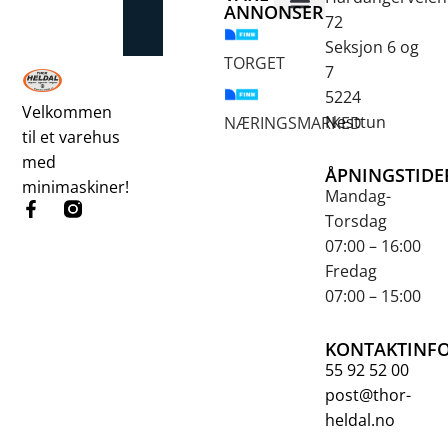
ANNONSER
72
Betongsaging og -boring
Fjellbor / Sprekking
Verktøy for overflatebehandling
Seksjon 6 og
TORGET
7
5224
Velkommen
Nesttun
NÆRINGSMARKED
til et varehus
med
ÅPNINGSTIDE
minimaskiner!
Mandag-
Torsdag
07:00 – 16:00
Fredag
07:00 – 15:00
KONTAKTINF
55 92 52 00
post@thor-
heldal.no