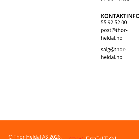
KONTAKTINF
55 92 52 00
post@thor-
heldal.no
salg@thor-
heldal.no
© Thor Heldal AS 2026.