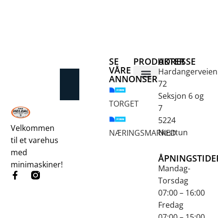
SE
PRODUKTER
ADRESSE
VÅRE
Hardangerveien
ANNONSER
72
Betongsaging og -boring
Fjellbor / Sprekking
Verktøy for overflatebehandling
Seksjon 6 og
TORGET
7
5224
Velkommen
Nesttun
NÆRINGSMARKED
til et varehus
med
ÅPNINGSTIDE
minimaskiner!
Mandag-
Torsdag
07:00 – 16:00
Fredag
07:00 – 15:00