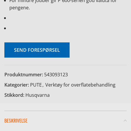
For mindre jobber gir P 600-serien god valuta for
pengene.
SEND FORESPØRSEL
Produktnummer:
543093123
Kategorier:
PUTE
,
Verktøy for overflatebehandling
Stikkord:
Husqvarna
BESKRIVELSE