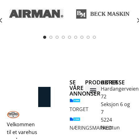
SE
PRODUKTER
ADRESSE
VÅRE
Hardangerveien
ANNONSER
72
Betongsaging og -boring
Fjellbor / Sprekking
Verktøy for overflatebehandling
Seksjon 6 og
TORGET
7
5224
Velkommen
Nesttun
NÆRINGSMARKED
til et varehus