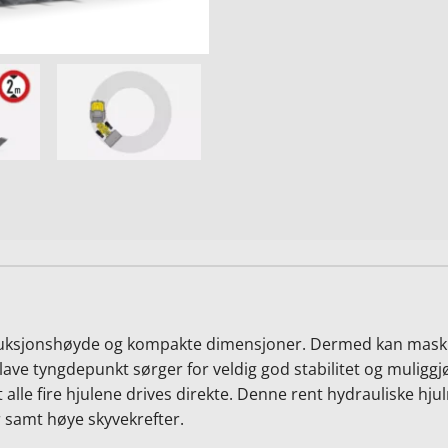
struksjonshøyde og kompakte dimensjoner. Dermed kan mask
ave tyngdepunkt sørger for veldig god stabilitet og muliggj
t alle fire hjulene drives direkte. Denne rent hydrauliske hju
 samt høye skyvekrefter.