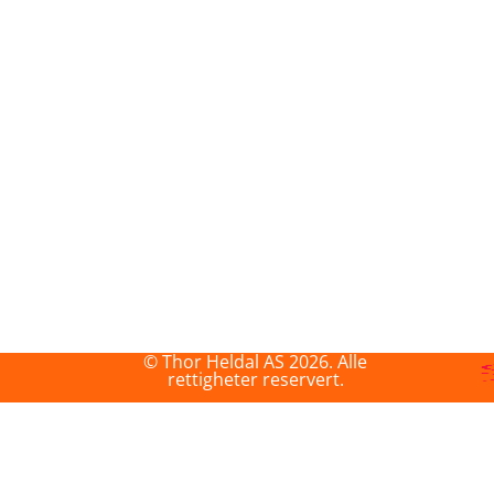
© Thor Heldal AS 2026. Alle
rettigheter reservert.