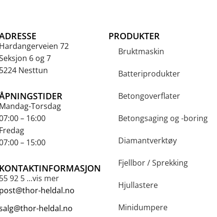
ADRESSE
PRODUKTER
Hardangerveien 72
Bruktmaskin
Seksjon 6 og 7
5224 Nesttun
Batteriprodukter
ÅPNINGSTIDER
Betongoverflater
Mandag-Torsdag
07:00 – 16:00
Betongsaging og -boring
Fredag
Diamantverktøy
07:00 – 15:00
Fjellbor / Sprekking
KONTAKTINFORMASJON
55 92 5 ...vis mer
Hjullastere
post@thor-heldal.no
Minidumpere
salg@thor-heldal.no