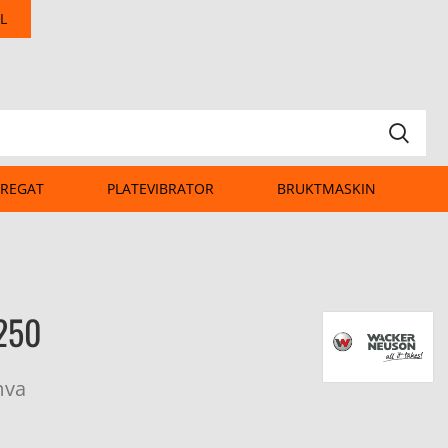
L
REGAT
PLATEVIBRATOR
BRUKTMASKIN
250
mva