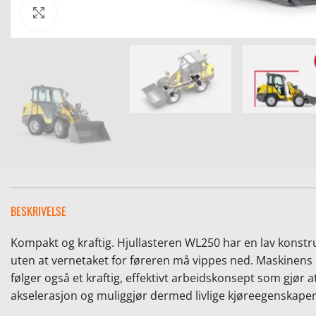
Click to enlarge
BESKRIVELSE
Kompakt og kraftig. Hjullasteren WL250 har en lav kon
uten at vernetaket for føreren må vippes ned. Maskinens l
følger også et kraftig, effektivt arbeidskonsept som gjør a
akselerasjon og muliggjør dermed livlige kjøreegenskaper