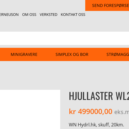
SEND FORESPØRSE
ERNEUSON
OM OSS
VERKSTED
KONTAKT OSS
MINIGRAVERE
SIMPLEX OG BOR
STRØMAGG
HJULLASTER WL
kr
499000,00
eks.
WN Hydrl.hk, skuff, 20km.