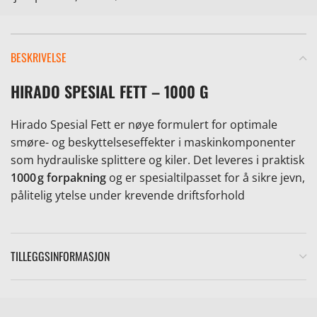
BESKRIVELSE
HIRADO SPESIAL FETT – 1000 G
e
Hirado Spesial Fett er nøye formulert for optimale
smøre- og beskyttelseseffekter i maskinkomponenter
som hydrauliske splittere og kiler. Det leveres i praktisk
1000 g forpakning
og er spesialtilpasset for å sikre jevn,
pålitelig ytelse under krevende driftsforhold
TILLEGGSINFORMASJON