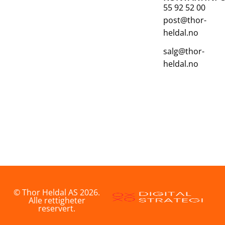
55 92 52 00
post@thor-
heldal.no
salg@thor-
heldal.no
© Thor Heldal AS 2026.
Alle rettigheter
reservert.