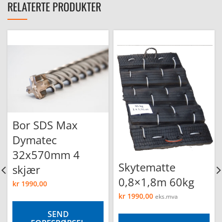
RELATERTE PRODUKTER
Bor SDS Max
Dymatec
32x570mm 4
Skytematte
skjær
0,8×1,8m 60kg
kr
1990,00
kr
1990,00
eks.mva
SEND