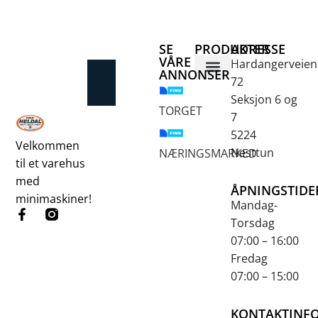
SE
PRODUKTER
ADRESSE
VÅRE
Hardangerveien
ANNONSER
72
Betongsaging og -boring
Fjellbor / Sprekking
Verktøy for overflatebehandling
Seksjon 6 og
TORGET
7
5224
Velkommen
Nesttun
NÆRINGSMARKED
til et varehus
med
ÅPNINGSTIDE
minimaskiner!
Mandag-
Torsdag
07:00 – 16:00
Fredag
07:00 – 15:00
KONTAKTINF