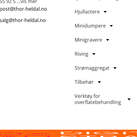
55 92 5 ...vis mer
post@thor-heldal.no
Hjullastere
salg@thor-heldal.no
Minidumpere
Minigravere
Riving
Strømaggregat
Tilbehør
Verktøy for
overflatebehandling