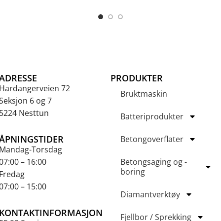
ADRESSE
PRODUKTER
Hardangerveien 72
Bruktmaskin
Seksjon 6 og 7
5224 Nesttun
Batteriprodukter
ÅPNINGSTIDER
Betongoverflater
Mandag-Torsdag
07:00 – 16:00
Betongsaging og -
boring
Fredag
07:00 – 15:00
Diamantverktøy
KONTAKTINFORMASJON
Fjellbor / Sprekking