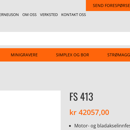
SEND FORESPØRSE
ERNEUSON
OM OSS
VERKSTED
KONTAKT OSS
MINIGRAVERE
SIMPLEX OG BOR
STRØMAGG
FS 413
kr
42057,00
Motor- og bladakselinnfes