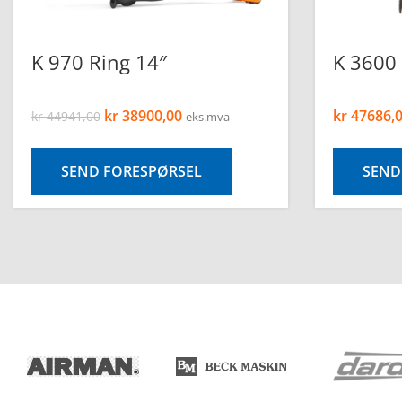
K 970 Ring 14″
K 3600 
kr
38900,00
kr
47686,
kr
44941,00
eks.mva
SEND FORESPØRSEL
SEND