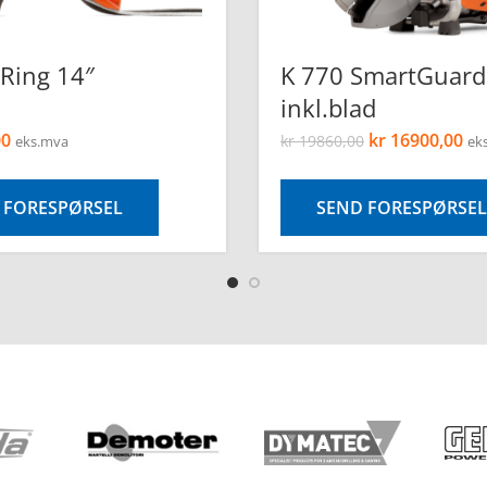
Ring 14″
K 770 SmartGuard
inkl.blad
00
kr
16900,00
kr
19860,00
eks.mva
ek
 FORESPØRSEL
SEND FORESPØRSEL