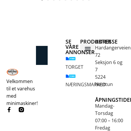
SE
PRODUKTER
ADRESSE
VÅRE
Hardangerveien
ANNONSER
72
Betongsaging og -boring
Fjellbor / Sprekking
Verktøy for overflatebehandling
Seksjon 6 og
TORGET
7
5224
Velkommen
Nesttun
NÆRINGSMARKED
til et varehus
med
ÅPNINGSTIDE
minimaskiner!
Mandag-
Torsdag
07:00 – 16:00
Fredag