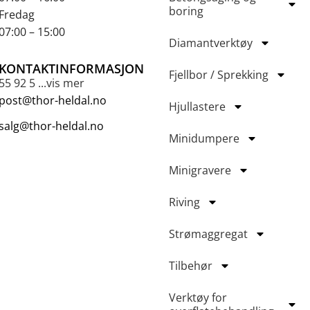
boring
Fredag
07:00 – 15:00
Diamantverktøy
KONTAKTINFORMASJON
Fjellbor / Sprekking
55 92 5 ...vis mer
post@thor-heldal.no
Hjullastere
salg@thor-heldal.no
Minidumpere
Minigravere
Riving
Strømaggregat
Tilbehør
Verktøy for