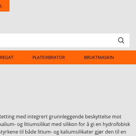
L
REGAT
PLATEVIBRATOR
BRUKTMASKIN
rtetting med integrert grunnleggende beskyttelse mot
kalium- og litiumsilikat med silikon for å gi en hydrofobisk
yrkene til både litium- og kaliumsilikater gjør den til en