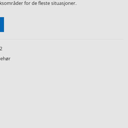
uksområder for de fleste situasjoner.
2
behør