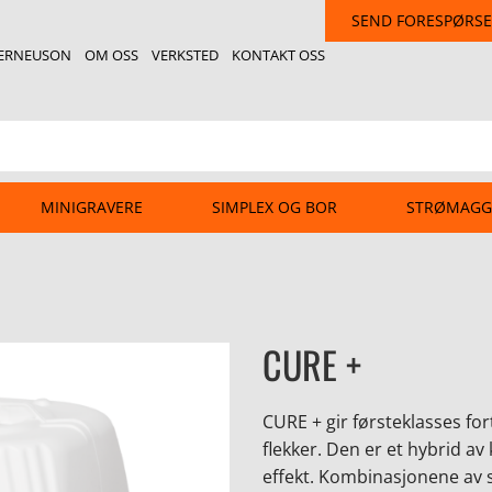
SEND FORESPØRSE
ERNEUSON
OM OSS
VERKSTED
KONTAKT OSS
MINIGRAVERE
SIMPLEX OG BOR
STRØMAGG
CURE +
CURE + gir førsteklasses fo
flekker. Den er et hybrid av 
effekt. Kombinasjonene av st